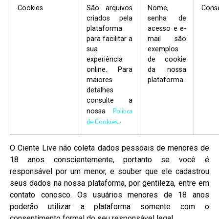
Cookies
São arquivos
Nome,
Cons
criados pela
senha de
plataforma
acesso e e-
para facilitar a
mail são
sua
exemplos
experiência
de cookie
online. Para
da nossa
maiores
plataforma.
detalhes
consulte a
Política
nossa
de Cookies
.
O Ciente Live não coleta dados pessoais de menores de
18 anos conscientemente, portanto se você é
responsável por um menor, e souber que ele cadastrou
seus dados na nossa plataforma, por gentileza, entre em
contato conosco. Os usuários menores de 18 anos
poderão utilizar a plataforma somente com o
consentimento formal do seu responsável legal.